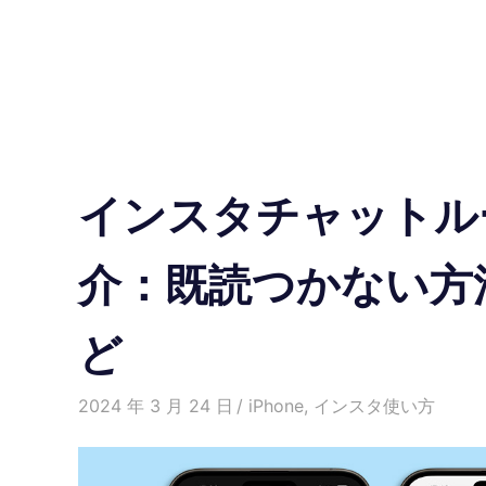
の
使
い
方
インスタチャットルー
と
便
介：既読つかない方
利
ど
な
機
2024 年 3 月 24 日
愛麗絲
iPhone
,
インスタ使い方
能