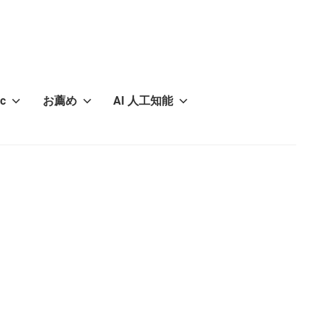
c
お薦め
AI 人工知能