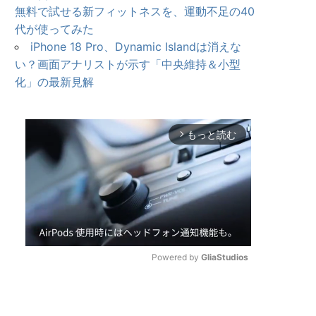
無料で試せる新フィットネスを、運動不足の40
代が使ってみた
iPhone 18 Pro、Dynamic Islandは消えな
い？画面アナリストが示す「中央維持＆小型
化」の最新見解
もっと読む
arrow_forward_ios
Powered by 
GliaStudios
U