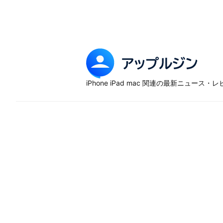
Skip
to
content
ア
ッ
iPhone iPad mac 関連の最新ニュース
プ
ル
ジ
ン
–
iP