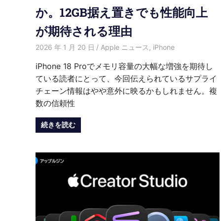
か。12GB据え置きでも性能向上
が期待される理由
2026 年 1 月 20 日
HongWei
Apple ニュース
,
iPhone
iPhone 18 Proでメモリ容量の大幅な増強を期待し
ている読者にとって、今回伝えられているサプライ
チェーン情報はやや意外に映るかもしれません。複
数の信頼性
続きを読む