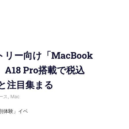
トリー向け「MacBook
A18 Pro搭載で税込
からと注目集まる
i
ュース
,
Mac
特別体験」イベ