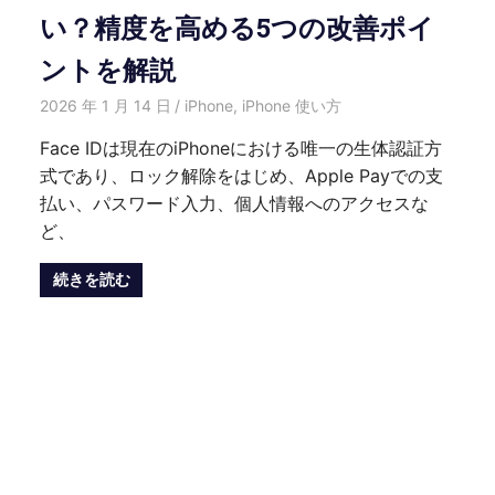
い？精度を高める5つの改善ポイ
ントを解説
2026 年 1 月 14 日
HongWei
iPhone
,
iPhone 使い方
Face IDは現在のiPhoneにおける唯一の生体認証方
式であり、ロック解除をはじめ、Apple Payでの支
払い、パスワード入力、個人情報へのアクセスな
ど、
続きを読む