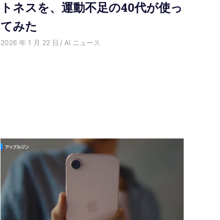
トネスを、運動不足の40代が使っ
てみた
2026 年 1 月 22 日
HongWei
AI ニュース