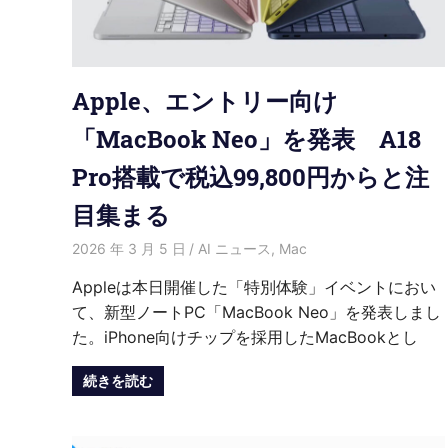
Apple、エントリー向け
「MacBook Neo」を発表 A18
Pro搭載で税込99,800円からと注
目集まる
2026 年 3 月 5 日
HongWei
AI ニュース
,
Mac
Appleは本日開催した「特別体験」イベントにおい
て、新型ノートPC「MacBook Neo」を発表しまし
た。iPhone向けチップを採用したMacBookとし
続きを読む