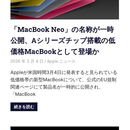
「MacBook Neo」の名称が一時
公開、Aシリーズチップ搭載の低
価格MacBookとして登場か
2026 年 3 月 4 日
HongWei
Apple ニュース
Appleが米国時間3月4日に発表すると見られている
低価格帯の新型MacBookについて、公式のEU規制
関連ページにて製品名が一時的に公開され、
「MacBook
続きを読む