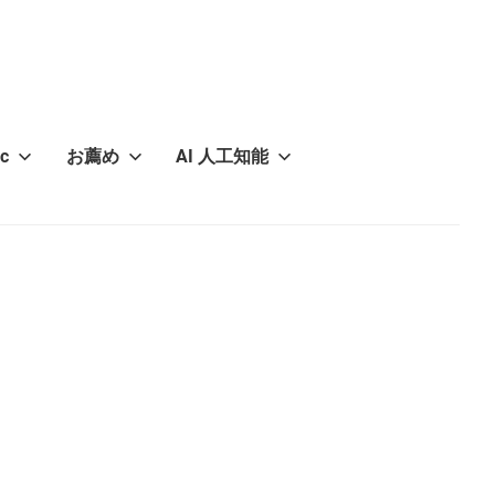
c
お薦め
AI 人工知能