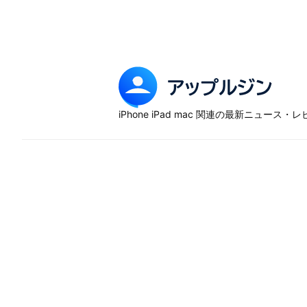
Skip
to
content
ア
ッ
iPhone iPad mac 関連の最新ニュース
プ
ル
ジ
ン
–
iP