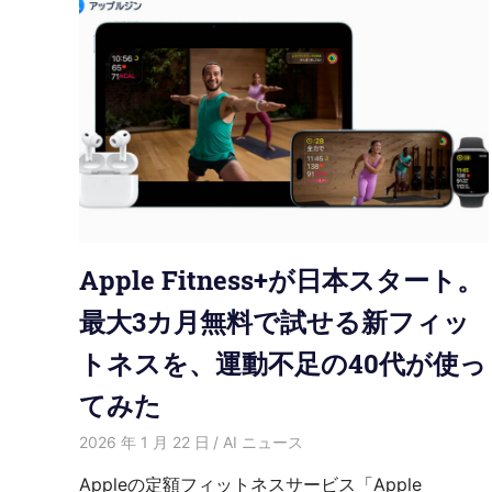
Apple Fitness+が日本スタート。
最大3カ月無料で試せる新フィッ
トネスを、運動不足の40代が使っ
てみた
2026 年 1 月 22 日
HongWei
AI ニュース
Appleの定額フィットネスサービス「Apple