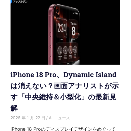
iPhone 18 Pro、Dynamic Island
は消えない？画面アナリストが示
す「中央維持＆小型化」の最新見
解
2026 年 1 月 22 日
HongWei
AI ニュース
iPhone 18 Proのディスプレイデザインをめぐって