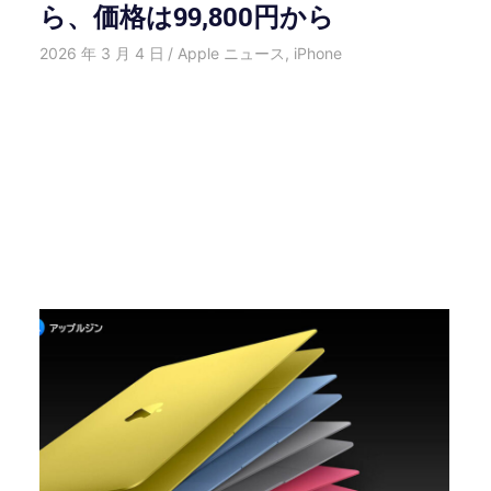
ら、価格は99,800円から
2026 年 3 月 4 日
HongWei
Apple ニュース
,
iPhone