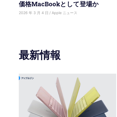
価格MacBookとして登場か
2026 年 3 月 4 日
HongWei
Apple ニュース
最新情報