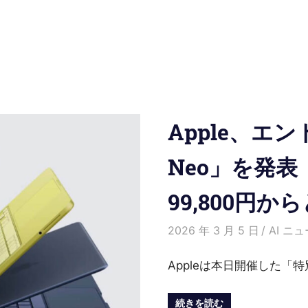
Apple、エン
Neo」を発表 
99,800円
2026 年 3 月 5 日
HongWe
AI ニ
Appleは本日開催した「
続きを読む