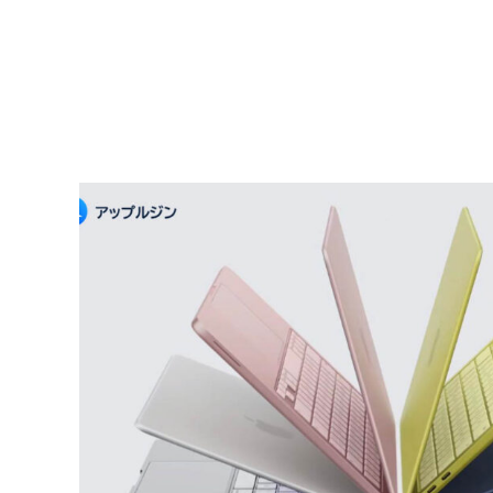
の
使
い
方
と
便
利
な
機
能