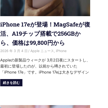
iPhone 17eが登場！MagSafeが復
活、A19チップ搭載で256GBか
ら、価格は99,800円から
2026 年 3 月 4 日
HongWei
Apple ニュース
,
iPhone
Appleの新製品ウィークが 3月2日夜にスタートし、
最初に登場したのが、以前から噂されていた
「iPhone 17e」です。iPhone 17eは大きなデザイン
続きを読む