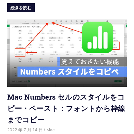
続きを読む
Mac Numbers セルのスタイルをコ
ピー・ペースト：フォントから枠線
までコピー
2022 年 7 月 14 日
Kenny
Mac