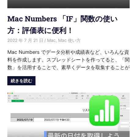
介
Mac Numbers 「IF」関数の使い
方：評価表に便利！
2022 年 7 月 21 日
Kenny
Mac
,
Mac 使い方
Mac Numbers でデータ分析や成績表など、いろんな資
料を作成します。スプレッドシートを作ってると、「関
数」を活用することで、素早くデータを取集することが
続きを読む