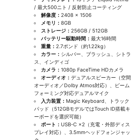
/ 最大500ニト / 反射防止コーティング
解像度：
2408 × 1506
メモリ：
8GB
ストレージ：
256GB / 512GB
バッテリー駆動時間：
最大16時間
重量：
2.7ポンド（約1.22kg）
カラー：
シルバー、ブラッシュ、シトラ
ス、インディゴ
カメラ：
1080p FaceTime HDカメラ
オーディオ：
デュアルスピーカー（空間
オーディオ／Dolby Atmos対応）、ビーム
フォーミング対応デュアルマイク
入力装置：
Magic Keyboard、トラック
パッド（512GBモデルではTouch ID搭載キ
ーボードを選択可能）
ポート：
USB-C ×2（充電・外部ディス
プレイ対応）、3.5mmヘッドフォンジャッ