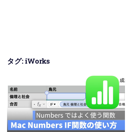
使
い
方
と
便
タグ:
iWorks
利
な
機
能
紹