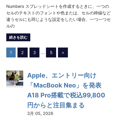
Numbers スプレッドシートを作成するときに、一つの
セルのテキストのフォントや色または、セルの枠線など
違うセルにも同じような設定をしたい場合、一つ一つセ
ルの
続きを読む
投
Next
1
2
3
…
5
»
Posts
稿
Apple、エントリー向け
の
「MacBook Neo」を発表
ペ
A18 Pro搭載で税込99,800
ー
円からと注目集まる
ジ
3月 05, 2026