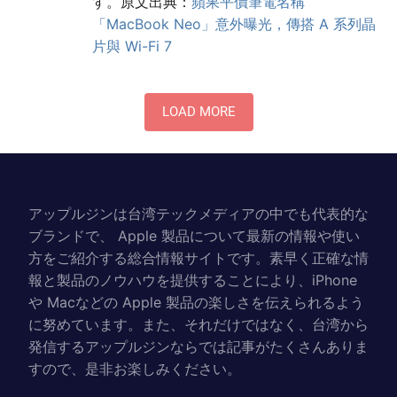
す。原文出典：
蘋果平價筆電名稱
「MacBook Neo」意外曝光，傳搭 A 系列晶
片與 Wi-Fi 7
LOAD MORE
アップルジンは台湾テックメディアの中でも代表的な
ブランドで、 Apple 製品について最新の情報や使い
方をご紹介する総合情報サイトです。素早く正確な情
報と製品のノウハウを提供することにより、iPhone
や Macなどの Apple 製品の楽しさを伝えられるよう
に努めています。また、それだけではなく、台湾から
発信するアップルジンならでは記事がたくさんありま
すので、是非お楽しみください。