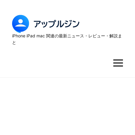
Skip
to
content
ア
ッ
iPhone iPad mac 関連の最新ニュース・レビュー・解説ま
と
プ
ル
MENU
ジ
ン
–
iPhone
の