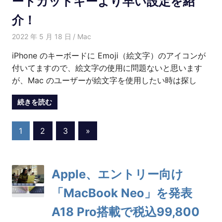
ートカットキーより早い設定を紹
介！
2022 年 5 月 18 日
Kenny
Mac
iPhone のキーボードに Emoji（絵文字）のアイコンが
付いてますので、絵文字の使用に問題ないと思います
が、Mac のユーザーが絵文字を使用したい時は探し
続きを読む
投
Next
1
2
3
»
Posts
稿
Apple、エントリー向け
の
「MacBook Neo」を発表
ペ
A18 Pro搭載で税込99,800
ー