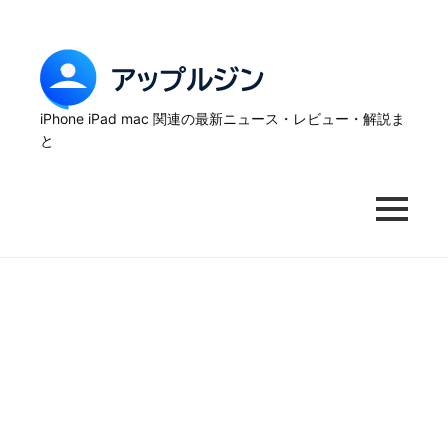
Skip
to
content
ア
ッ
iPhone iPad mac 関連の最新ニュース・レビュー・解説ま
と
プ
ル
MENU
ジ
ン
–
iPhone
の