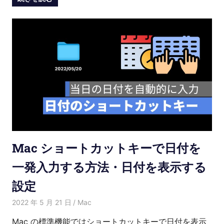
Mac ショートカットキーで日付を
一発入力する方法・日付を表示する
設定
2022 年 5 月 21 日
Kenny
Mac
Mac の標準機能ではショートカットキーで日付を表示