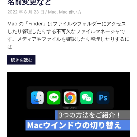
名前変更など
2022 年 8 月 23 日
Kenny
Mac
,
Mac 使い方
Mac の「Finder」はファイルやフォルダーにアクセス
したり管理したりする不可欠なファイルマネージャで
す。メディアやファイルを確認したり整理したりするに
は
続きを読む