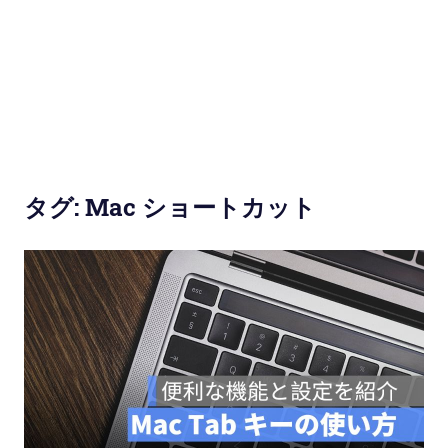
使
い
方
と
便
タグ:
Mac ショートカット
利
な
機
能
紹