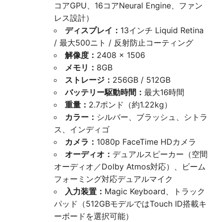
コアGPU、16コアNeural Engine、ファン
レス設計）
ディスプレイ：
13インチ Liquid Retina
/ 最大500ニト / 反射防止コーティング
解像度：
2408 × 1506
メモリ：
8GB
ストレージ：
256GB / 512GB
バッテリー駆動時間：
最大16時間
重量：
2.7ポンド（約1.22kg）
カラー：
シルバー、ブラッシュ、シトラ
ス、インディゴ
カメラ：
1080p FaceTime HDカメラ
オーディオ：
デュアルスピーカー（空間
オーディオ／Dolby Atmos対応）、ビーム
フォーミング対応デュアルマイク
入力装置：
Magic Keyboard、トラック
パッド（512GBモデルではTouch ID搭載キ
ーボードを選択可能）