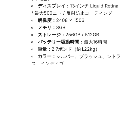
ディスプレイ：
13インチ Liquid Retina
/ 最大500ニト / 反射防止コーティング
解像度：
2408 × 1506
メモリ：
8GB
ストレージ：
256GB / 512GB
バッテリー駆動時間：
最大16時間
重量：
2.7ポンド（約1.22kg）
カラー：
シルバー、ブラッシュ、シトラ
ス、インディゴ
カメラ：
1080p FaceTime HDカメラ
オーディオ：
デュアルスピーカー（空間
オーディオ／Dolby Atmos対応）、ビーム
フォーミング対応デュアルマイク
入力装置：
Magic Keyboard、トラック
パッド（512GBモデルではTouch ID搭載キ
ーボードを選択可能）
ポート：
USB-C ×2（充電・外部ディス
プレイ対応）、3.5mmヘッドフォンジャッ