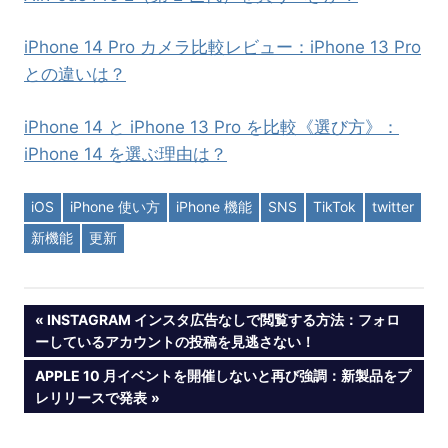
iPhone 14 Pro カメラ比較レビュー：iPhone 13 Pro
との違いは？
iPhone 14 と iPhone 13 Pro を比較《選び方》：
iPhone 14 を選ぶ理由は？
iOS
iPhone 使い方
iPhone 機能
SNS
TikTok
twitter
新機能
更新
投
PREVIOUS
INSTAGRAM インスタ広告なしで閲覧する方法：フォロ
POST:
ーしているアカウントの投稿を見逃さない！
稿
NEXT
APPLE 10 月イベントを開催しないと再び強調：新製品をプ
POST:
レリリースで発表
ナ