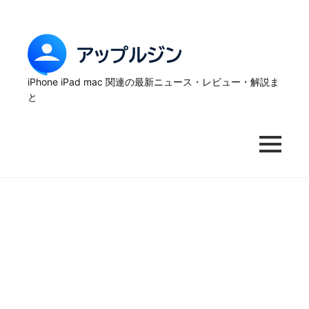
Skip
to
content
ア
ッ
iPhone iPad mac 関連の最新ニュース・レビュー・解説ま
と
プ
ル
MENU
ジ
ン
–
iPhone
の