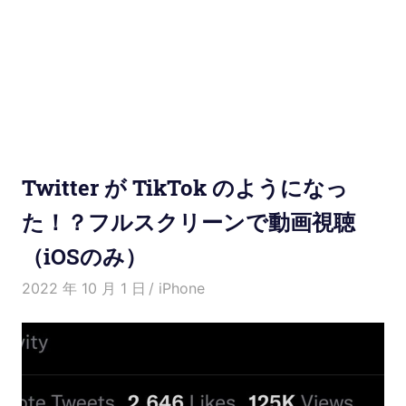
使
い
方
と
便
Twitter が TikTok のようになっ
利
た！？フルスクリーンで動画視聴
（iOSのみ）
な
2022 年 10 月 1 日
Kenny
iPhone
機
能
紹