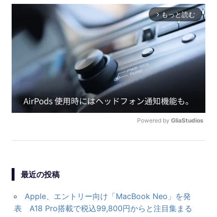
ビ
もっと読む
arrow_forward_ios
ゲ
ー
シ
ョ
ン
Powered by 
GliaStudios
U
N
M
U
最近の投稿
T
E
Apple、エントリー向け「MacBook Neo」を発
表 A18 Pro搭載で税込99,800円からと注目集まる