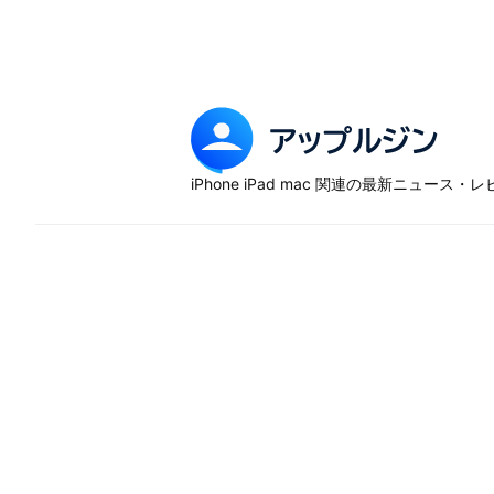
Skip
to
content
ア
ッ
iPhone iPad mac 関連の最新ニュース
プ
ル
ジ
ン
–
iP