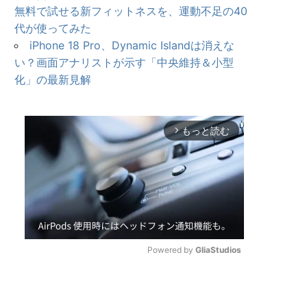
無料で試せる新フィットネスを、運動不足の40
代が使ってみた
iPhone 18 Pro、Dynamic Islandは消えな
い？画面アナリストが示す「中央維持＆小型
化」の最新見解
もっと読む
arrow_forward_ios
Powered by 
GliaStudios
U