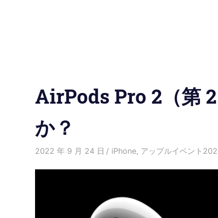
の
使
い
方
AirPods Pro 2
と
便
か？
利
2022 年 9 月 24 日
Kenny
iPhone
,
アップルイベント202
な
機
能