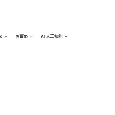
c
お薦め
AI 人工知能