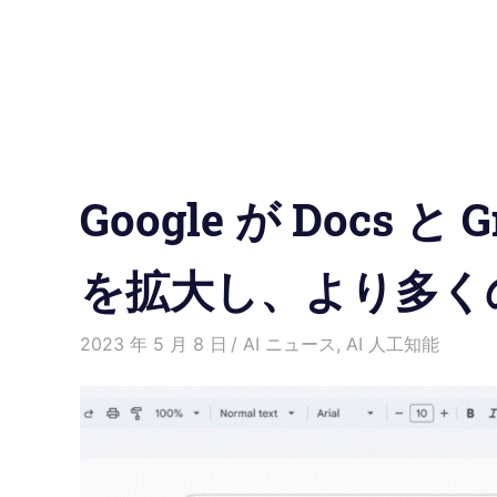
の
使
い
方
Google が Docs と
と
便
を拡大し、より多く
利
2023 年 5 月 8 日
Kenny
AI ニュース
,
AI 人工知能
な
機
能