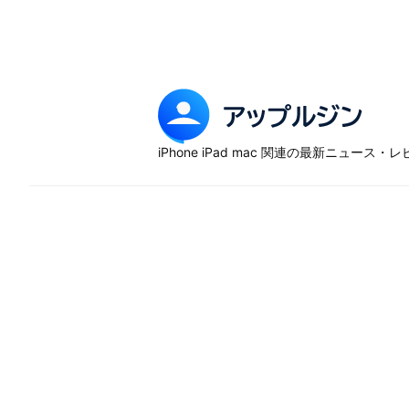
Skip
to
content
ア
ッ
iPhone iPad mac 関連の最新ニュース
プ
ル
ジ
ン
–
iP