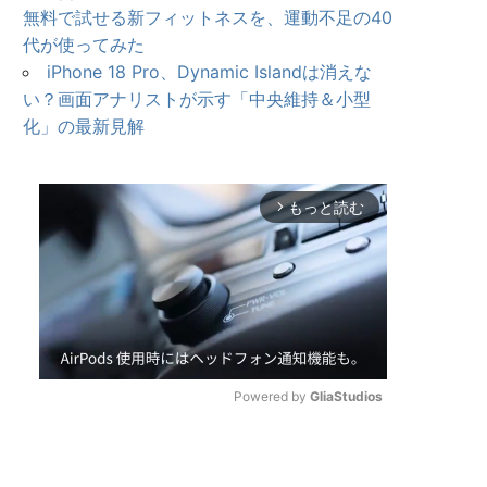
無料で試せる新フィットネスを、運動不足の40
代が使ってみた
iPhone 18 Pro、Dynamic Islandは消えな
い？画面アナリストが示す「中央維持＆小型
化」の最新見解
もっと読む
arrow_forward_ios
Powered by 
GliaStudios
U