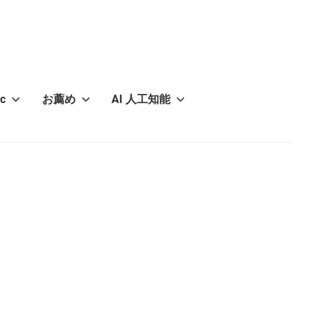
c
お薦め
AI 人工知能