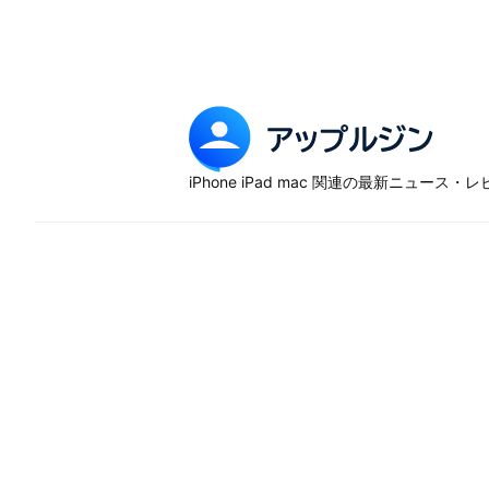
Skip
to
content
ア
ッ
iPhone iPad mac 関連の最新ニュース
プ
ル
ジ
ン
–
iP