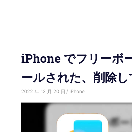
の
使
い
方
iPhone でフリ
と
便
ールされた、削除し
利
2022 年 12 月 20 日
Kenny
iPhone
な
機
能