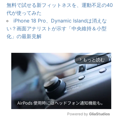
無料で試せる新フィットネスを、運動不足の40
代が使ってみた
iPhone 18 Pro、Dynamic Islandは消えな
い？画面アナリストが示す「中央維持＆小型
化」の最新見解
もっと読む
arrow_forward_ios
Powered by 
GliaStudios
U