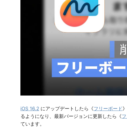
紹
介
iOS 16.2
にアップデートしたら《
フリーボード
るようになり、最新バージョンに更新したら《
フ
ています。