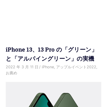
使
い
方
と
便
iPhone 13、13 Pro の「グリーン」
利
と「アルパイングリーン」の実機
な
2022 年 3 月 11 日
Kenny
iPhone
,
アップルイベント2022
,
お薦め
機
能
紹