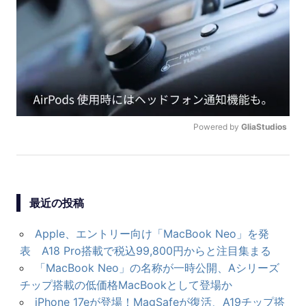
ー
シ
ョ
ン
Powered by 
GliaStudios
U
N
M
U
最近の投稿
T
E
Apple、エントリー向け「MacBook Neo」を発
表 A18 Pro搭載で税込99,800円からと注目集まる
「MacBook Neo」の名称が一時公開、Aシリーズ
チップ搭載の低価格MacBookとして登場か
iPhone 17eが登場！MagSafeが復活、A19チップ搭