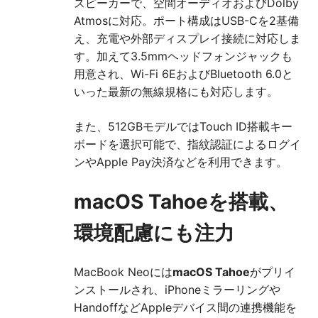
スピーカーで、空間オーディオおよびDolby
Atmosに対応。ポート構成はUSB-Cを2基備
え、充電や外部ディスプレイ接続に対応しま
す。加えて3.5mmヘッドフォンジャックも
用意され、Wi-Fi 6EおよびBluetooth 6.0と
いった最新の無線規格にも対応します。
また、512GBモデルではTouch ID搭載キー
ボードを選択可能で、指紋認証によるログイ
ンやApple Pay決済などを利用できます。
macOS Tahoeを搭載、
環境配慮にも注力
MacBook Neoには
macOS Tahoe
がプリイ
ンストールされ、iPhoneミラーリングや
HandoffなどAppleデバイス間の連携機能を