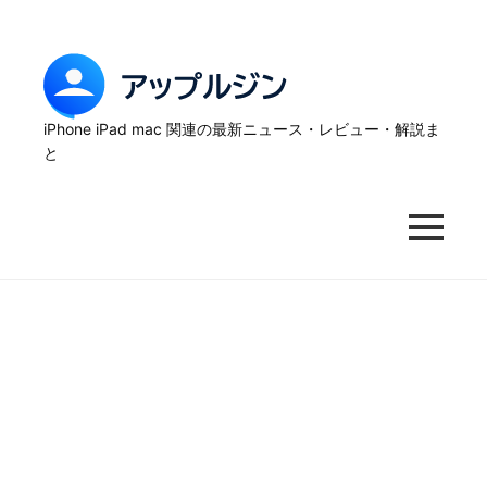
Skip
to
content
ア
ッ
iPhone iPad mac 関連の最新ニュース・レビュー・解説ま
と
プ
ル
MENU
ジ
ン
–
iPhone
の