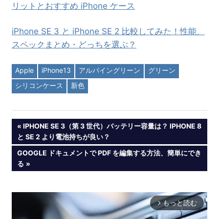
リットとおすすめ iPhone ケース
iPhone SE 3 と iPhone SE 2 比較してみた！性能、
スペックまとめ・どっちを選ぶ？
Apple
iPhone13
アルパイングリーン
グリーン
シリコンケース
新色
投
PREVIOUS
IPHONE SE 3（第 3 世代）バッテリー容量は？ IPHONE 8
POST:
と SE 2 より電池持ちが良い？
稿
NEXT
GOOGLE ドキュメントで PDF を編集する方法、簡単にでき
POST:
る
ナ
ビ
もっと読む
arrow_forward_ios
ゲ