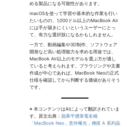
める製品になる可能性があります。
macOSを使って学習や基本的な作業を行い
たいものの、1,000ドル以上のMacBook Air
には手が届きにくいというユーザーにとっ
て、有力な選択肢になるかもしれません。
一方で、動画編集や3D制作、ソフトウェア
開発など高い処理能力を求める用途では、
MacBook Air以上のモデルを選ぶ方が適し
ていると考えられます。ブラウジングや文書
作成が中心であれば、MacBook Neoの正式
仕様を確認してから判断する価値がありそう
です。
※ 本コンテンツはAIによって翻訳されていま
す。原文出典：
蘋果平價筆電名稱
「MacBook Neo」意外曝光，傳搭 A 系列晶