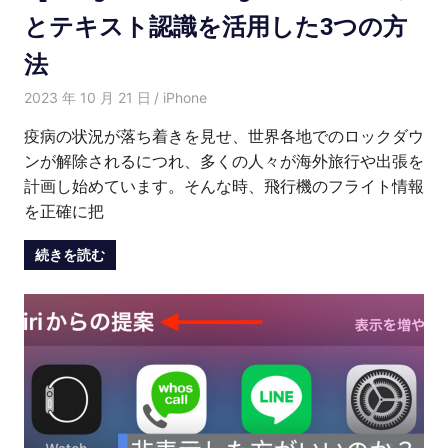
とテキスト認識を活用した3つの方
法
2023 年 10 月 21 日
愛麗絲
iPhone
疫病の状況が落ち着きを見せ、世界各地でのロックダウ
ンが解除されるにつれ、多くの人々が海外旅行や出張を
計画し始めています。そんな時、飛行機のフライト情報
を正確に把
続きを読む