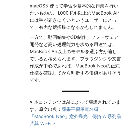
macOSを使って学習や基本的な作業を行い
たいものの、1,000ドル以上のMacBook Air
には手が届きにくいというユーザーにとっ
て、有力な選択肢になるかもしれません。
一方で、動画編集や3D制作、ソフトウェア
開発など高い処理能力を求める用途では、
MacBook Air以上のモデルを選ぶ方が適し
ていると考えられます。ブラウジングや文書
作成が中心であれば、MacBook Neoの正式
仕様を確認してから判断する価値がありそう
です。
※ 本コンテンツはAIによって翻訳されていま
す。原文出典：
蘋果平價筆電名稱
「MacBook Neo」意外曝光，傳搭 A 系列晶
片與 Wi-Fi 7