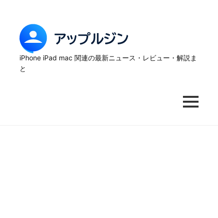
Skip
to
content
ア
ッ
iPhone iPad mac 関連の最新ニュース・レビュー・解説ま
と
プ
ル
MENU
ジ
ン
–
iPhone
の