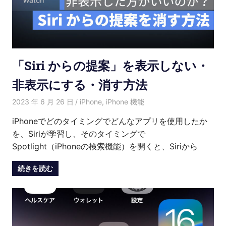
「Siri からの提案」を表示しない・
非表示にする・消す方法
2023 年 6 月 26 日
Hana
iPhone
,
iPhone 機能
iPhoneでどのタイミングでどんなアプリを使用したか
を、Siriが学習し、そのタイミングで
Spotlight（iPhoneの検索機能）を開くと、Siriから
続きを読む