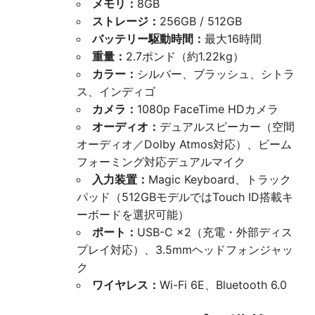
メモリ：
8GB
ストレージ：
256GB / 512GB
バッテリー駆動時間：
最大16時間
重量：
2.7ポンド（約1.22kg）
カラー：
シルバー、ブラッシュ、シトラ
ス、インディゴ
カメラ：
1080p FaceTime HDカメラ
オーディオ：
デュアルスピーカー（空間
オーディオ／Dolby Atmos対応）、ビーム
フォーミング対応デュアルマイク
入力装置：
Magic Keyboard、トラック
パッド（512GBモデルではTouch ID搭載キ
ーボードを選択可能）
ポート：
USB-C ×2（充電・外部ディス
プレイ対応）、3.5mmヘッドフォンジャッ
ク
ワイヤレス：
Wi-Fi 6E、Bluetooth 6.0