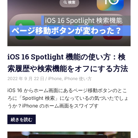
iOS 16 Spotlight 機能の使い方：検
索履歴や検索機能をオフにする方法
2022 年 9 月 22 日
Kenny
iPhone
,
iPhone 使い方
iOS 16 からホーム画面にあるページ移動ボタンのとこ
ろに「Spotlight 検索」になっているの気づいたでしょ
うか？iPhone のホーム画面をスワイプす
続きを読む