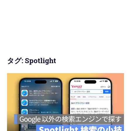
使
い
方
と
便
タグ:
Spotlight
利
な
機
能
紹