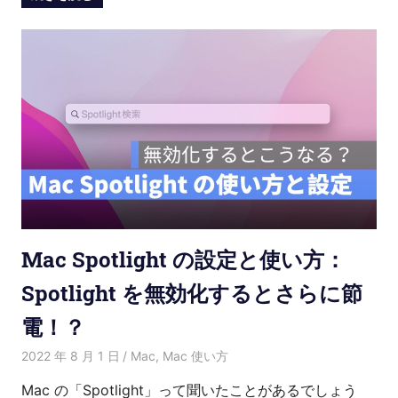
Mac Spotlight の設定と使い方：
Spotlight を無効化するとさらに節
電！？
2022 年 8 月 1 日
Kenny
Mac
,
Mac 使い方
Mac の「Spotlight」って聞いたことがあるでしょう