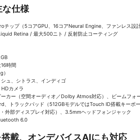
 主な仕様
8 Proチップ（5コアGPU、16コアNeural Engine、ファンレス設
iquid Retina / 最大500ニト / 反射防止コーティング
2GB
16時間
kg）
ッシュ、シトラス、インディゴ
me HDカメラ
ーカー（空間オーディオ／Dolby Atmos対応）、ビームフ
yboard、トラックパッド（512GBモデルではTouch ID搭載キ
（充電・外部ディスプレイ対応）、3.5mmヘッドフォンジャック
uetooth 6.0
プを搭載、オンデバイスAIにも対応