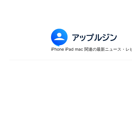
Skip
to
content
ア
ッ
iPhone iPad mac 関連の最新ニュース
プ
ル
ジ
ン
–
iP