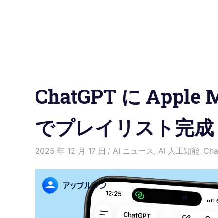
の
使
い
方
ChatGPT に Appl
と
便
でプレイリスト完成
利
2025 年 12 月 17 日
愛麗絲
AI ニュース
,
AI 人工知能
,
Cha
な
機
能