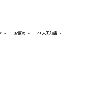
c
お薦め
AI 人工知能