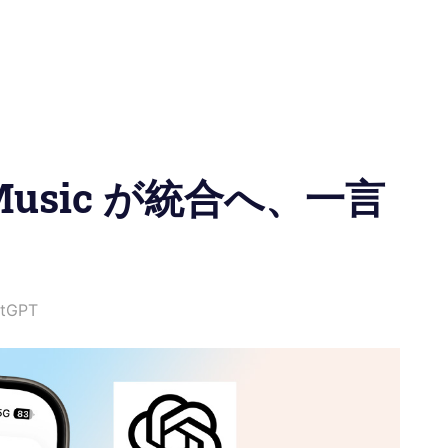
e Music が統合へ、一言
tGPT