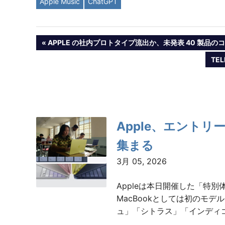
Apple Music
ChatGPT
投
PREVIOUS
APPLE の社内プロトタイプ流出か、未発表 40 製品
POST:
NEX
TE
稿
POS
ナ
ビ
Apple、エントリー
ゲ
集まる
ー
3月 05, 2026
シ
Appleは本日開催した「特別
ョ
MacBookとしては初のモ
ュ」「シトラス」「インディゴ
ン