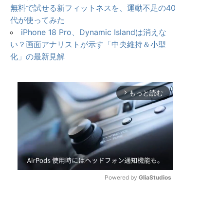
無料で試せる新フィットネスを、運動不足の40
代が使ってみた
iPhone 18 Pro、Dynamic Islandは消えな
い？画面アナリストが示す「中央維持＆小型
化」の最新見解
もっと読む
arrow_forward_ios
Powered by 
GliaStudios
U