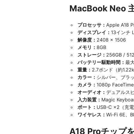
MacBook Neo
プロセッサ：
Apple A1
ディスプレイ：
13インチ L
解像度：
2408 × 1506
メモリ：
8GB
ストレージ：
256GB / 51
バッテリー駆動時間：
最大
重量：
2.7ポンド（約1.22
カラー：
シルバー、ブラ
カメラ：
1080p FaceTi
オーディオ：
デュアルスピ
入力装置：
Magic Ke
ポート：
USB-C ×2
ワイヤレス：
Wi-Fi 6E、Bl
A18 Proチッ