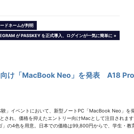
のコードネームが判明
T
LEGRAM が PASSKEY を正式導入、ログインが一気に簡単に
T:
向け「MacBook Neo」を発表 A18 P
体験」イベントにおいて、新型ノートPC「MacBook Neo」を
デルとされ、価格を抑えたエントリー向けMacとして注目され
」の4色を用意。日本での価格は99,800円からで、学生・教育