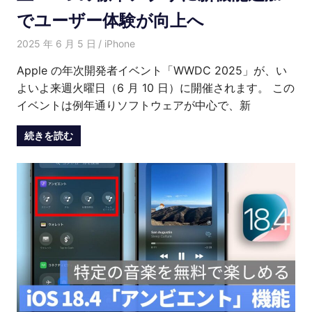
でユーザー体験が向上へ
2025 年 6 月 5 日
愛麗絲
iPhone
Apple の年次開発者イベント「WWDC 2025」が、い
よいよ来週火曜日（6 月 10 日）に開催されます。 この
イベントは例年通りソフトウェアが中心で、新
続きを読む