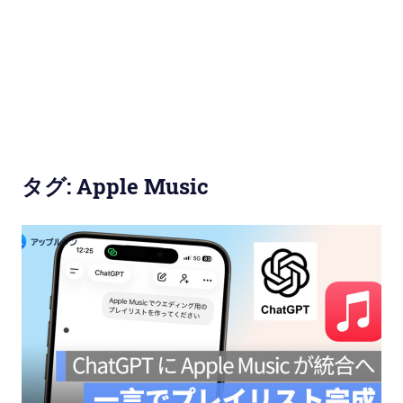
使
い
方
と
便
タグ:
Apple Music
利
な
機
能
紹