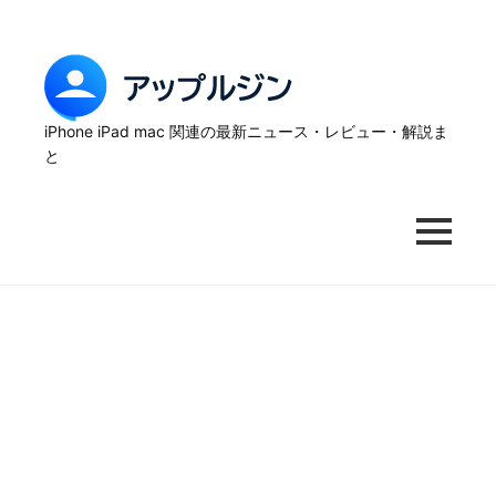
Skip
to
content
ア
ッ
iPhone iPad mac 関連の最新ニュース・レビュー・解説ま
と
プ
ル
MENU
ジ
ン
–
iPhone
の