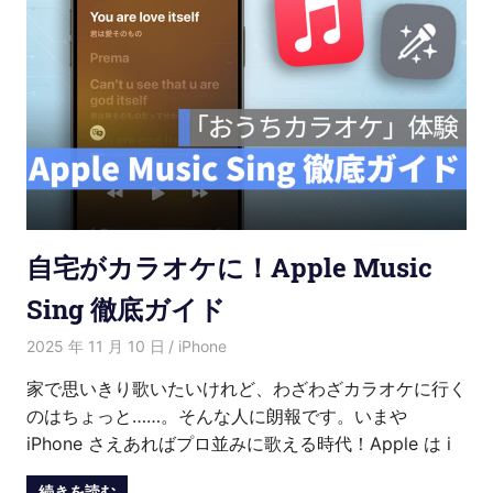
自宅がカラオケに！Apple Music
Sing 徹底ガイド
2025 年 11 月 10 日
愛麗絲
iPhone
家で思いきり歌いたいけれど、わざわざカラオケに行く
のはちょっと……。そんな人に朗報です。いまや
iPhone さえあればプロ並みに歌える時代！Apple は i
続きを読む