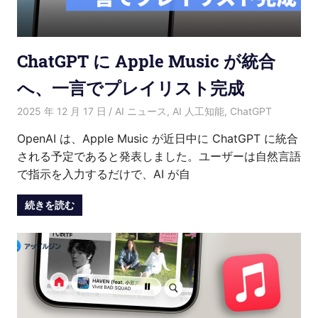
介
ChatGPT に Apple Music が統合
へ、一言でプレイリスト完成
2025 年 12 月 17 日
愛麗絲
AI ニュース
,
AI 人工知能
,
ChatGPT
OpenAI は、Apple Music が近日中に ChatGPT に統合
される予定であると発表しました。ユーザーは自然言語
で指示を入力するだけで、AI が自
続きを読む