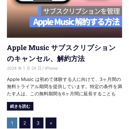
Apple Music サブスクリプション
のキャンセル、解約方法
2024 年 1 月 24 日
愛麗絲
iPhone
Apple Music は初めて体験する人に向けて、3ヶ月間の
無料トライアル期間を提供しています。特定の条件を満
たす人は、この無料期間を6ヶ月間に延長することも
続きを読む
投
Next
1
2
3
»