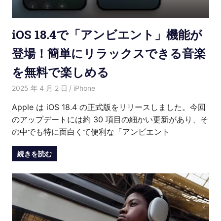
iOS 18.4で「アンビエント」機能が
登場！簡単にリラックスできる音楽
を無料で楽しめる
2025 年 4 月 2 日
愛麗絲
iPhone
Apple は iOS 18.4 の正式版をリリースしました。今回
のアップデートには約 30 項目の細かい更新があり、そ
の中でも特に面白くて便利な「アンビエント
続きを読む