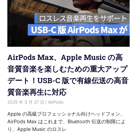
AirPods Max、Apple Music の高
音質音楽を楽しむための重大アップ
デート！USB-C 版で有線伝送の高音
質音楽再生に対応
2025 年 3 月 27 日
愛麗絲
AirPods
Apple の高級プロフェッショナル向けヘッドフォン、
AirPods Max はこれまで、Bluetooth 伝送の制限によ
り、Apple Music のロスレ