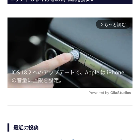
ナ
ビ
もっと読む
arrow_forward_ios
ゲ
ー
シ
ョ
ン
Powered by 
GliaStudios
U
N
M
U
最近の投稿
T
E