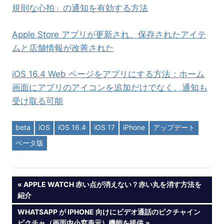
規則な心拍」の通知を有効する方法
Apple Store アプリが更新され、保存されたアイテ
ムと店舗情報が改善された
iOS 16.4 Web ページをアプリにする方法：ホーム
画面にアプリのアイコンを追加だけでなく、通知も
受け取る可能
beta
iOS
iOS 16.4
iOS 17
iPhone
アップデート
ベータ版
投
PREVIOUS
APPLE WATCH 赤い点が消えない？赤い丸を消す方法を
POST:
紹介
稿
NEXT
WHATSAPP が IPHONE 向けにビデオ通話のピクチャイン
POST:
ピクチャ（画面内小窓表示）機能を提供