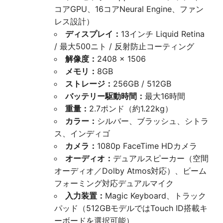
コアGPU、16コアNeural Engine、ファン
レス設計）
ディスプレイ：
13インチ Liquid Retina
/ 最大500ニト / 反射防止コーティング
解像度：
2408 × 1506
メモリ：
8GB
ストレージ：
256GB / 512GB
バッテリー駆動時間：
最大16時間
重量：
2.7ポンド（約1.22kg）
カラー：
シルバー、ブラッシュ、シトラ
ス、インディゴ
カメラ：
1080p FaceTime HDカメラ
オーディオ：
デュアルスピーカー（空間
オーディオ／Dolby Atmos対応）、ビーム
フォーミング対応デュアルマイク
入力装置：
Magic Keyboard、トラック
パッド（512GBモデルではTouch ID搭載キ
ーボードを選択可能）