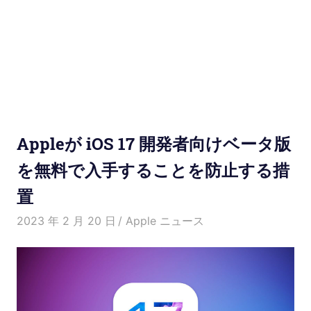
使
い
方
と
便
Appleが iOS 17 開発者向けベータ版
利
を無料で入手することを防止する措
置
な
2023 年 2 月 20 日
Kenny
Apple ニュース
機
能
紹