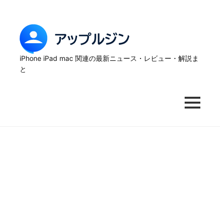
Skip
to
content
ア
ッ
iPhone iPad mac 関連の最新ニュース・レビュー・解説ま
と
プ
ル
MENU
ジ
ン
–
iPhone
の