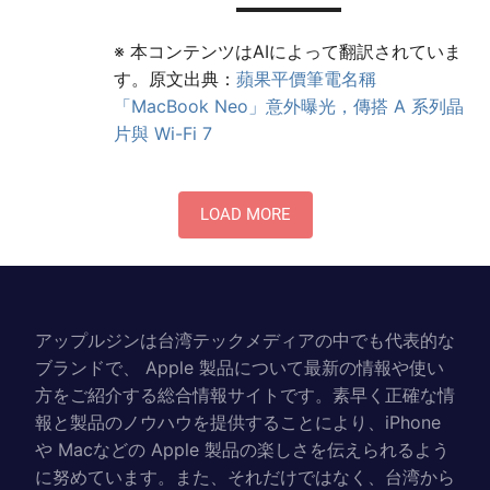
※ 本コンテンツはAIによって翻訳されていま
す。原文出典：
蘋果平價筆電名稱
「MacBook Neo」意外曝光，傳搭 A 系列晶
片與 Wi-Fi 7
LOAD MORE
アップルジンは台湾テックメディアの中でも代表的な
ブランドで、 Apple 製品について最新の情報や使い
方をご紹介する総合情報サイトです。素早く正確な情
報と製品のノウハウを提供することにより、iPhone
や Macなどの Apple 製品の楽しさを伝えられるよう
に努めています。また、それだけではなく、台湾から