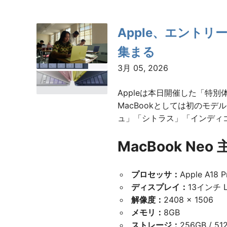
の
Apple、エントリー
ペ
集まる
ー
3月 05, 2026
ジ
Appleは本日開催した「特別
送
MacBookとしては初のモ
ュ」「シトラス」「インディゴ
り
MacBook Neo
プロセッサ：
Apple A1
ディスプレイ：
13インチ L
解像度：
2408 × 1506
メモリ：
8GB
ストレージ：
256GB / 51