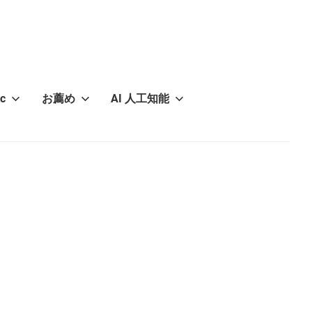
c
お薦め
AI 人工知能