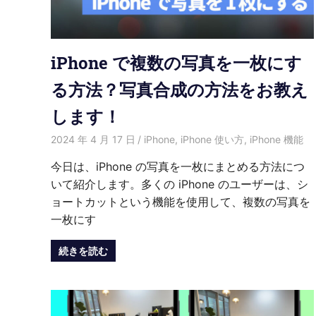
紹
介
iPhone で複数の写真を一枚にす
る方法？写真合成の方法をお教え
します！
2024 年 4 月 17 日
愛麗絲
iPhone
,
iPhone 使い方
,
iPhone 機能
今日は、iPhone の写真を一枚にまとめる方法につ
いて紹介します。多くの iPhone のユーザーは、シ
ョートカットという機能を使用して、複数の写真を
一枚にす
続きを読む