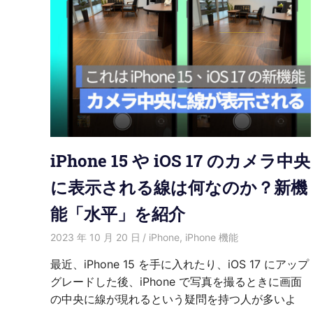
iPhone 15 や iOS 17 のカメラ中央
に表示される線は何なのか？新機
能「水平」を紹介
2023 年 10 月 20 日
愛麗絲
iPhone
,
iPhone 機能
最近、iPhone 15 を手に入れたり、iOS 17 にアップ
グレードした後、iPhone で写真を撮るときに画面
の中央に線が現れるという疑問を持つ人が多いよ