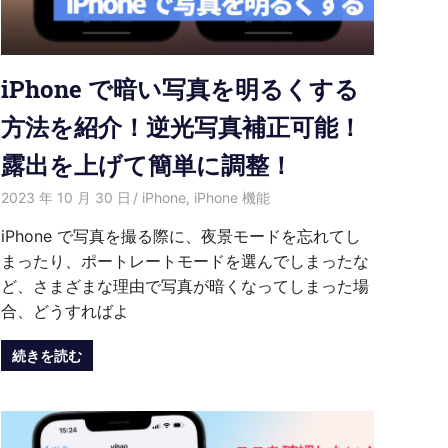
iPhone で暗い写真を明るくする
方法を紹介！逆光写真補正可能！
露出を上げて簡単に調整！
2023 年 10 月 30 日
愛麗絲
iPhone
,
iPhone 機能
iPhone で写真を撮る際に、夜景モードを忘れてし
まったり、ポートレートモードを選んでしまったな
ど、さまざまな理由で写真が暗くなってしまった場
合、どうすればよ
続きを読む