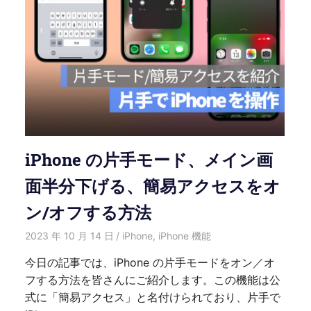
iPhone の片手モード、メイン画
面半分下げる、簡易アクセスをオ
ン/オフする方法
2023 年 10 月 14 日
愛麗絲
iPhone
,
iPhone 機能
今日の記事では、iPhone の片手モードをオン／オ
フする方法を皆さんにご紹介します。この機能は公
式に「簡易アクセス」と名付けられており、片手で