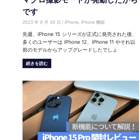
です
2023 年 9 月 30 日
愛麗絲
iPhone
,
iPhone 機能
先週、iPhone 15 シリーズが正式に発売された後、
多くのユーザーは iPhone 12、iPhone 11 やそれ以
前のモデルからアップグレードしたでしょ
続きを読む