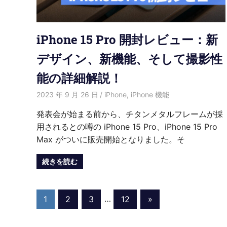
iPhone 15 Pro 開封レビュー：新
デザイン、新機能、そして撮影性
能の詳細解説！
2023 年 9 月 26 日
愛麗絲
iPhone
,
iPhone 機能
発表会が始まる前から、チタンメタルフレームが採
用されるとの噂の iPhone 15 Pro、iPhone 15 Pro
Max がついに販売開始となりました。そ
続きを読む
投
Next
1
2
3
…
12
»
Posts
稿