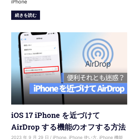
iPhone
続きを読む
iOS 17 iPhone を近づけて
AirDrop する機能のオフする方法
2023 年 9 月 29 日
愛麗絲
iPhone
,
iPhone 使い方
,
iPhone 機能