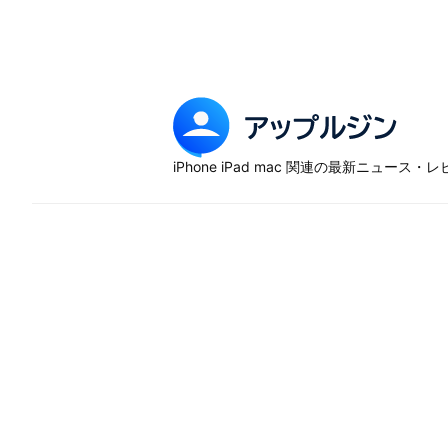
Skip
to
content
ア
ッ
iPhone iPad mac 関連の最新ニュース
プ
ル
ジ
ン
–
iP