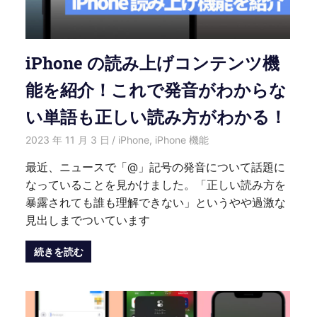
iPhone の読み上げコンテンツ機
能を紹介！これで発音がわからな
い単語も正しい読み方がわかる！
2023 年 11 月 3 日
愛麗絲
iPhone
,
iPhone 機能
最近、ニュースで「@」記号の発音について話題に
なっていることを見かけました。「正しい読み方を
暴露されても誰も理解できない」というやや過激な
見出しまでついています
続きを読む