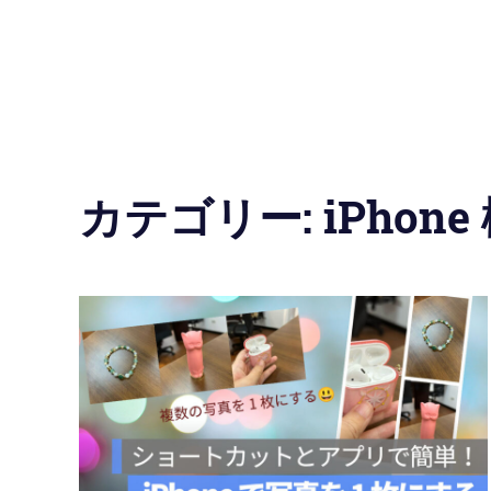
の
使
い
方
カテゴリー:
iPhone
と
便
利
な
機
能