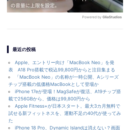
ン
Powered by 
GliaStudios
U
N
M
U
最近の投稿
T
E
Apple、エントリー向け「MacBook Neo」を発
表 A18 Pro搭載で税込99,800円からと注目集まる
「MacBook Neo」の名称が一時公開、Aシリーズ
チップ搭載の低価格MacBookとして登場か
iPhone 17eが登場！MagSafeが復活、A19チップ搭
載で256GBから、価格は99,800円から
Apple Fitness+が日本スタート。最大3カ月無料で
試せる新フィットネスを、運動不足の40代が使ってみ
た
iPhone 18 Pro、Dynamic Islandは消えない？画面