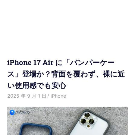
使
い
方
と
便
iPhone 17 Air に「バンパーケー
利
ス」登場か？背面を覆わず、裸に近
い使用感でも安心
な
2025 年 9 月 1 日
愛麗絲
iPhone
機
能
紹