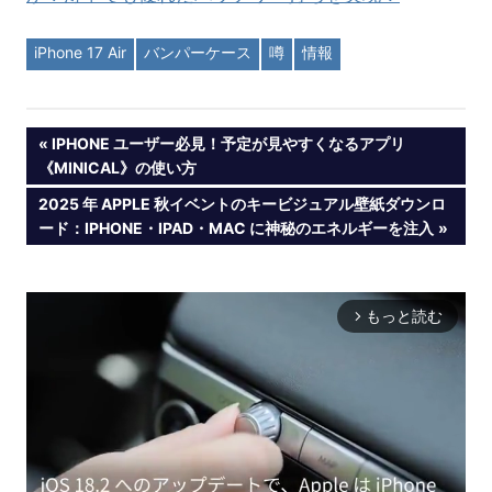
iPhone 17 Air
バンパーケース
噂
情報
投
PREVIOUS
IPHONE ユーザー必見！予定が見やすくなるアプリ
POST:
《MINICAL》の使い方
稿
NEXT
2025 年 APPLE 秋イベントのキービジュアル壁紙ダウンロ
POST:
ード：IPHONE・IPAD・MAC に神秘のエネルギーを注入
ナ
ビ
もっと読む
arrow_forward_ios
ゲ
ー
シ
ョ