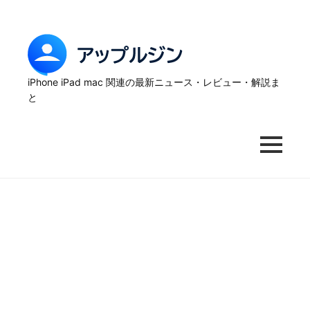
Skip
to
content
ア
ッ
iPhone iPad mac 関連の最新ニュース・レビュー・解説ま
と
プ
ル
MENU
ジ
ン
–
iPhone
の