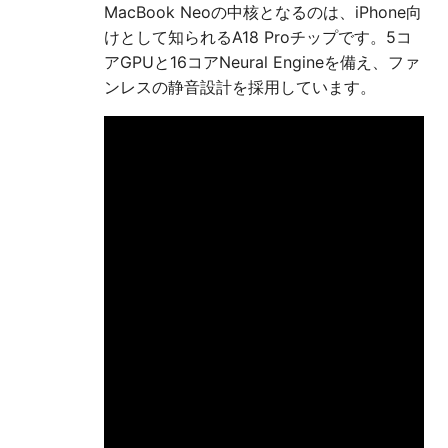
MacBook Neoの中核となるのは、iPhone向
けとして知られるA18 Proチップです。5コ
アGPUと16コアNeural Engineを備え、ファ
ンレスの静音設計を採用しています。