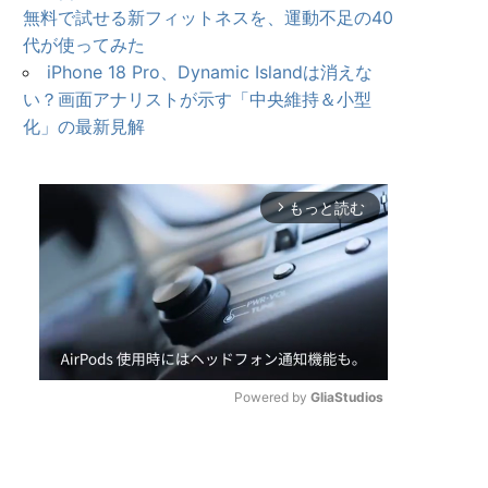
無料で試せる新フィットネスを、運動不足の40
代が使ってみた
iPhone 18 Pro、Dynamic Islandは消えな
い？画面アナリストが示す「中央維持＆小型
化」の最新見解
もっと読む
arrow_forward_ios
Powered by 
GliaStudios
U