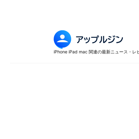
Skip
to
content
ア
ッ
iPhone iPad mac 関連の最新ニュース
プ
ル
ジ
ン
–
iP