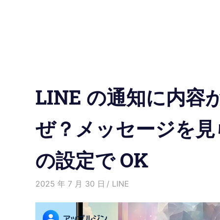
の
使
い
方
LINE の通知に内
と
便
ぜ？メッセージを見
利
の設定で OK
な
機
2025 年 7 月 30 日
愛麗絲
LINE
能