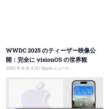
使
い
方
と
便
WWDC 2025 のティーザー映像公
利
開：完全に visionOS の世界観
な
2025 年 6 月 3 日
愛麗絲
Apple ニュース
機
能
紹