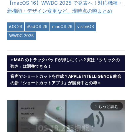
【macOS 16】WWDC 2025 で発表へ！対応機種・
新機能・デザイン変更など、現時点の噂まとめ
iOS 26
iPadOS 26
macOS 26
visionOS
WWDC 2025
投
PREVIOUS
MAC のトラックパッドが押しにくい？実は「クリックの
POST:
強さ」は調整できる！
稿
NEXT
音声でショートカットを作成？APPLE INTELLIGENCE 統合
POST:
の新「ショートカットアプリ」が開発中との噂
ナ
ビ
もっと読む
arrow_forward_ios
ゲ
ー