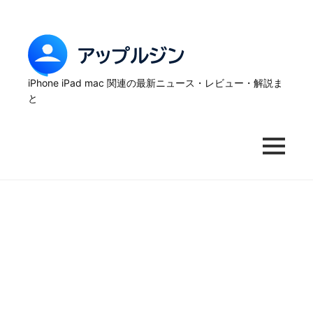
Skip
to
content
ア
ッ
iPhone iPad mac 関連の最新ニュース・レビュー・解説ま
と
プ
ル
MENU
ジ
ン
–
iPhone
の