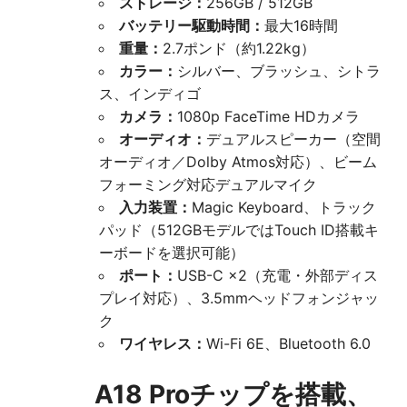
ストレージ：
256GB / 512GB
バッテリー駆動時間：
最大16時間
重量：
2.7ポンド（約1.22kg）
カラー：
シルバー、ブラッシュ、シトラ
ス、インディゴ
カメラ：
1080p FaceTime HDカメラ
オーディオ：
デュアルスピーカー（空間
オーディオ／Dolby Atmos対応）、ビーム
フォーミング対応デュアルマイク
入力装置：
Magic Keyboard、トラック
パッド（512GBモデルではTouch ID搭載キ
ーボードを選択可能）
ポート：
USB-C ×2（充電・外部ディス
プレイ対応）、3.5mmヘッドフォンジャッ
ク
ワイヤレス：
Wi-Fi 6E、Bluetooth 6.0
A18 Proチップを搭載、