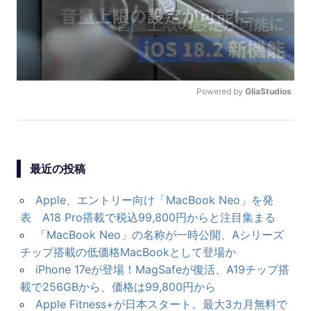
シ
ョ
ン
Powered by 
GliaStudios
U
N
M
U
最近の投稿
T
E
Apple、エントリー向け「MacBook Neo」を発
表 A18 Pro搭載で税込99,800円からと注目集まる
「MacBook Neo」の名称が一時公開、Aシリーズ
チップ搭載の低価格MacBookとして登場か
iPhone 17eが登場！MagSafeが復活、A19チップ搭
載で256GBから、価格は99,800円から
Apple Fitness+が日本スタート。最大3カ月無料で