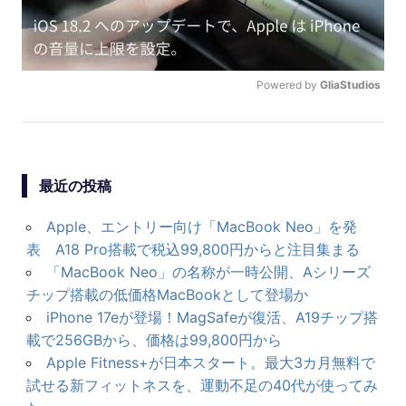
ョ
ン
Powered by 
GliaStudios
U
N
M
U
最近の投稿
T
E
Apple、エントリー向け「MacBook Neo」を発
表 A18 Pro搭載で税込99,800円からと注目集まる
「MacBook Neo」の名称が一時公開、Aシリーズ
チップ搭載の低価格MacBookとして登場か
iPhone 17eが登場！MagSafeが復活、A19チップ搭
載で256GBから、価格は99,800円から
Apple Fitness+が日本スタート。最大3カ月無料で
試せる新フィットネスを、運動不足の40代が使ってみ