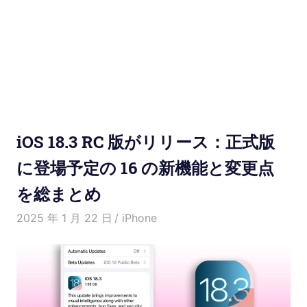
使
い
方
と
便
iOS 18.3 RC 版がリリース：正式版
利
に登場予定の 16 の新機能と変更点
を総まとめ
な
2025 年 1 月 22 日
愛麗絲
iPhone
機
能
紹