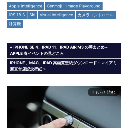
Apple Intelligence
Genmoji
Image Playground
iOS 18.3
Siri
Visual Intelligence
カメラコントロール
計算機
投
PREVIOUS
IPHONE SE 4、IPAD 11、IPAD AIR M3 の噂まとめ –
POST:
APPLE 春イベントの見どころ
稿
NEXT
IPHONE、MAC、IPAD 高画質壁紙ダウンロード：マイアミ
POST:
新直営店記念壁紙
ナ
ビ
もっと読む
arrow_forward_ios
ゲ
ー
シ