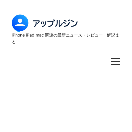
Skip
to
content
ア
ッ
iPhone iPad mac 関連の最新ニュース・レビュー・解説ま
と
プ
ル
MENU
ジ
ン
–
iPhone
の