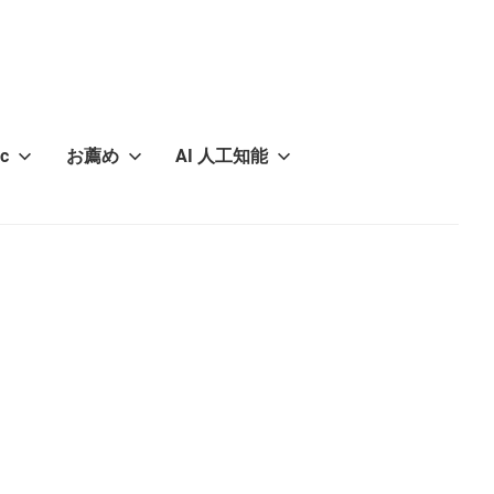
c
お薦め
AI 人工知能