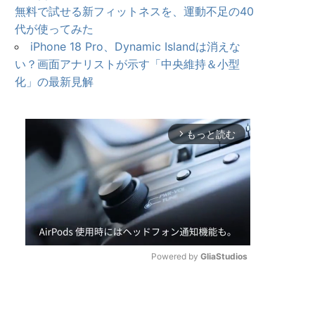
無料で試せる新フィットネスを、運動不足の40
代が使ってみた
iPhone 18 Pro、Dynamic Islandは消えな
い？画面アナリストが示す「中央維持＆小型
化」の最新見解
もっと読む
arrow_forward_ios
Powered by 
GliaStudios
U