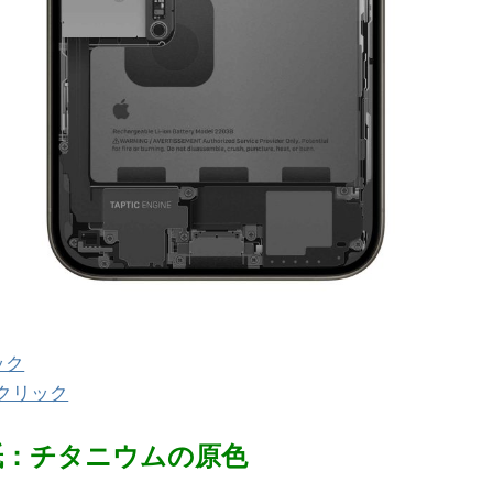
ック
クリック
視壁紙：チタニウムの原色