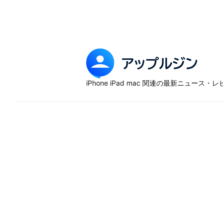
Skip
to
content
ア
ッ
iPhone iPad mac 関連の最新ニュース
プ
ル
ジ
ン
–
iP