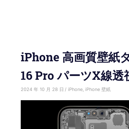
の
使
い
方
iPhone 高画質壁紙
と
便
16 Pro パーツX線
利
2024 年 10 月 28 日
愛麗絲
iPhone
,
iPhone 壁紙
な
機
能