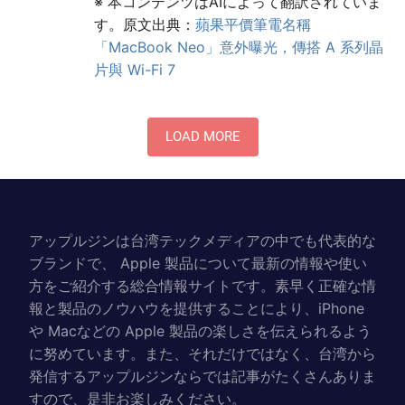
※ 本コンテンツはAIによって翻訳されていま
す。原文出典：
蘋果平價筆電名稱
「MacBook Neo」意外曝光，傳搭 A 系列晶
片與 Wi-Fi 7
LOAD MORE
アップルジンは台湾テックメディアの中でも代表的な
ブランドで、 Apple 製品について最新の情報や使い
方をご紹介する総合情報サイトです。素早く正確な情
報と製品のノウハウを提供することにより、iPhone
や Macなどの Apple 製品の楽しさを伝えられるよう
に努めています。また、それだけではなく、台湾から
発信するアップルジンならでは記事がたくさんありま
すので、是非お楽しみください。