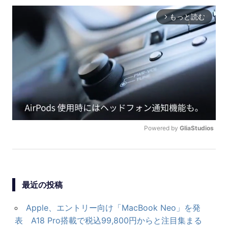
ビ
ゲ
ー
P
シ
L
A
ョ
Y
00:00
P
U
ン
Powered by 
GliaStudios
L
N
A
M
Y
U
T
E
最近の投稿
Apple、エントリー向け「MacBook Neo」を発
表 A18 Pro搭載で税込99,800円からと注目集まる