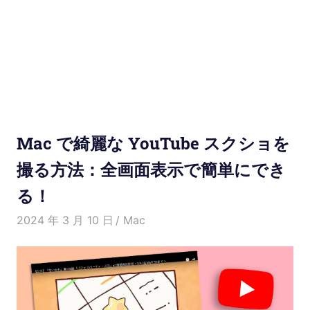
使
い
方
と
便
Mac で綺麗な YouTube スクショを
利
撮る方法：全画面表示で簡単にでき
る！
な
2024 年 3 月 10 日
愛麗絲
Mac
機
能
紹