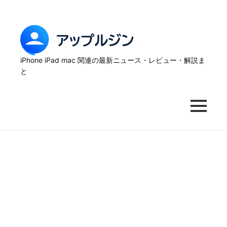
Skip
to
content
ア
ッ
iPhone iPad mac 関連の最新ニュース・レビュー・解説ま
と
プ
ル
MENU
ジ
ン
–
iPhone
の