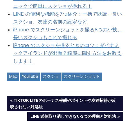
ニックで簡単にスクショが撮れる！
LINE の便利な機能を7つ紹介：一括で既読、長い
スクショ、友達の名前の設定など
iPhone でスクリーンショットを撮る8つの小技、
長いスクショもこれで撮れる
iPhone のスクショを撮るときのコツ：ダイナミ
ックアイランドが邪魔？綺麗に隠す方法をお教え
します！
Mac
YouTube
スクショ
スクリーンショット
投
PREVIOUS
TIKTOK LITEのボーナス報酬やポイントや友達招待が反
POST:
映されない対処法
稿
NEXT
LINE 送信取り消しできない3つの理由と対処法
POST:
ナ