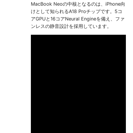
MacBook Neoの中核となるのは、iPhone向
けとして知られるA18 Proチップです。5コ
アGPUと16コアNeural Engineを備え、ファ
ンレスの静音設計を採用しています。