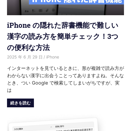
介
iPhone の隠れた辞書機能で難しい
漢字の読み方を簡単チェック！3つ
の便利な方法
2025 年 6 月 29 日
愛麗絲
iPhone
インターネットを見ているときに、形が複雑で読み方が
わからない漢字に出会うことってありますよね。そんな
とき、つい Google で検索してしまいがちですが、実
は
続きを読む