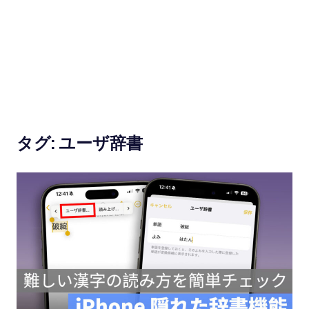
使
い
方
と
便
タグ:
ユーザ辞書
利
な
機
能
紹