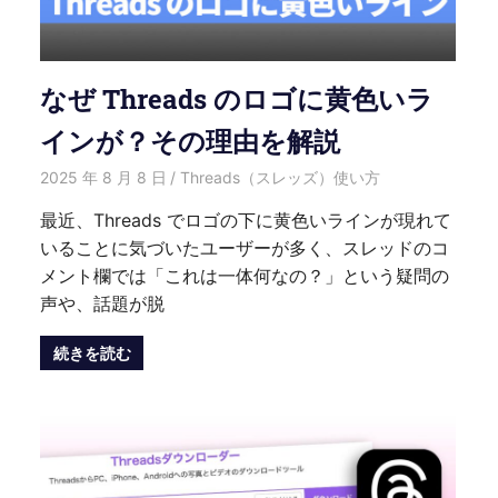
なぜ Threads のロゴに黄色いラ
インが？その理由を解説
2025 年 8 月 8 日
愛麗絲
Threads（スレッズ）使い方
最近、Threads でロゴの下に黄色いラインが現れて
いることに気づいたユーザーが多く、スレッドのコ
メント欄では「これは一体何なの？」という疑問の
声や、話題が脱
続きを読む