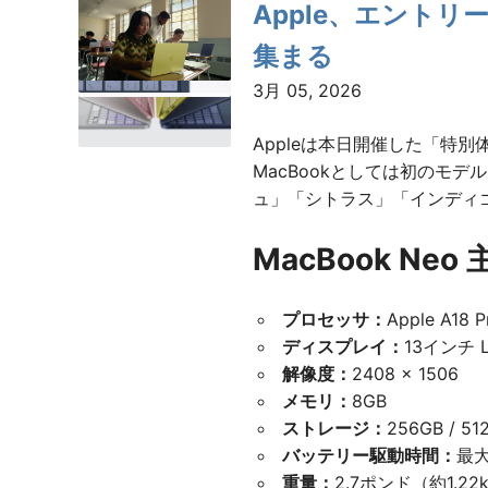
Apple、エントリー
ペ
集まる
ー
3月 05, 2026
ジ
Appleは本日開催した「特別
送
MacBookとしては初のモ
ュ」「シトラス」「インディゴ
り
MacBook Neo
プロセッサ：
Apple A1
ディスプレイ：
13インチ L
解像度：
2408 × 1506
メモリ：
8GB
ストレージ：
256GB / 51
バッテリー駆動時間：
最大
重量：
2.7ポンド（約1.22