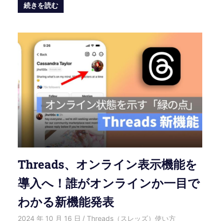
続きを読む
Threads、オンライン表示機能を
導入へ！誰がオンラインか一目で
わかる新機能発表
2024 年 10 月 16 日
愛麗絲
Threads（スレッズ）使い方