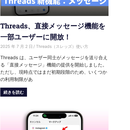
Threads、直接メッセージ機能を
一部ユーザーに開放！
2025 年 7 月 2 日
愛麗絲
Threads（スレッズ）使い方
Threads は、ユーザー同士がメッセージを送り合え
る「直接メッセージ」機能の提供を開始しました。
ただし、現時点ではまだ初期段階のため、いくつか
の利用制限があ
続きを読む