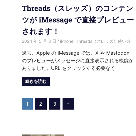
Threads（スレッズ）のコンテン
ツが iMessage で直接プレビュー
されます！
2024 年 5 月 3 日
愛麗絲
iPhone
,
Threads（スレッズ）使い方
過去、Apple の iMessage では、X や Mastodon
のプレビューがメッセージに直接表示される機能が
ありました。URL をクリックする必要なく
続きを読む
投
Next
1
2
3
»
Posts
稿
の