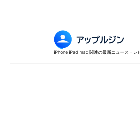
Skip
to
content
ア
ッ
iPhone iPad mac 関連の最新ニュース
プ
ル
ジ
ン
–
iP