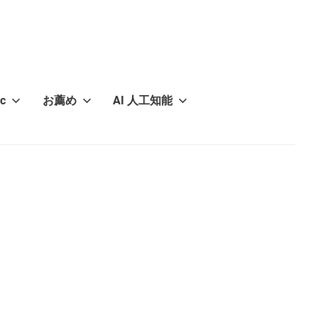
c
お薦め
AI 人工知能