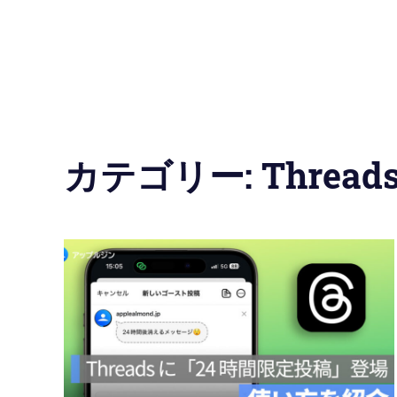
の
使
い
方
カテゴリー:
Thre
と
便
利
な
機
能