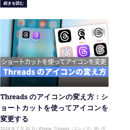
続きを読む
Threads のアイコンの変え方：シ
ョートカットを使ってアイコンを
変更する
2024 年 7 月 20 日
愛麗絲
iPhone
,
Threads（スレッズ）使い方