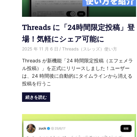
紹
介
Threads に「24時間限定投稿」登
場！気軽にシェア可能に
2025 年 11 月 6 日
愛麗絲
Threads（スレッズ）使い方
Threads が新機能「24 時間限定投稿（エフェメラ
ル投稿）」を正式にリリースしました！ユーザー
は、24 時間後に自動的にタイムラインから消える
投稿を行うこ
続きを読む