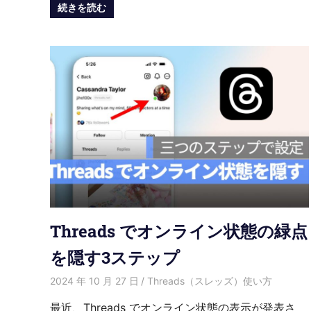
続きを読む
Threads でオンライン状態の緑点
を隠す3ステップ
2024 年 10 月 27 日
愛麗絲
Threads（スレッズ）使い方
最近、Threads でオンライン状態の表示が発表さ