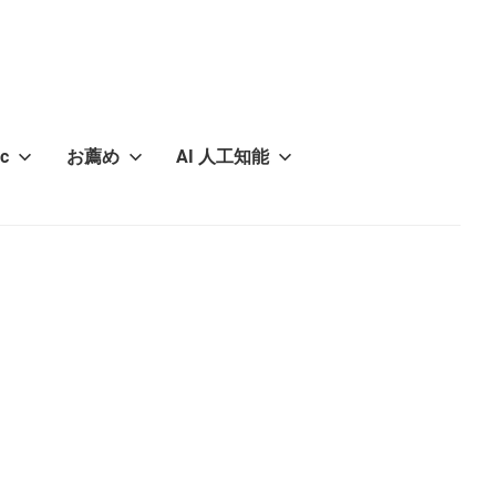
c
お薦め
AI 人工知能