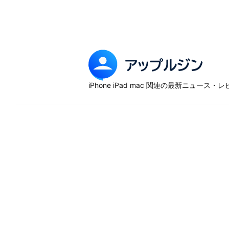
Skip
to
content
ア
ッ
iPhone iPad mac 関連の最新ニュース
プ
ル
ジ
ン
–
iP