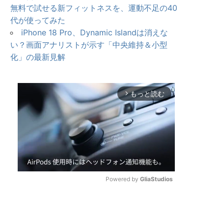
無料で試せる新フィットネスを、運動不足の40
代が使ってみた
iPhone 18 Pro、Dynamic Islandは消えな
い？画面アナリストが示す「中央維持＆小型
化」の最新見解
もっと読む
arrow_forward_ios
Powered by 
GliaStudios
U