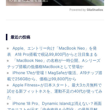
ン
Powered by 
GliaStudios
U
N
M
U
最近の投稿
T
E
Apple、エントリー向け「MacBook Neo」を発
表 A18 Pro搭載で税込99,800円からと注目集まる
「MacBook Neo」の名称が一時公開、Aシリーズ
チップ搭載の低価格MacBookとして登場か
iPhone 17eが登場！MagSafeが復活、A19チップ搭
載で256GBから、価格は99,800円から
Apple Fitness+が日本スタート。最大3カ月無料で
試せる新フィットネスを、運動不足の40代が使ってみ
た
iPhone 18 Pro、Dynamic Islandは消えない？画面
アナリストが示す「中央維持＆小型化」の最新見解