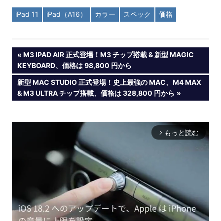
iPad 11
iPad（A16）
カラー
スペック
価格
投
PREVIOUS
M3 IPAD AIR 正式登場！M3 チップ搭載 & 新型 MAGIC
POST:
KEYBOARD、価格は 98,800 円から
稿
NEXT
新型 MAC STUDIO 正式登場！史上最強の MAC、M4 MAX
POST:
& M3 ULTRA チップ搭載、価格は 328,800 円から
ナ
ビ
もっと読む
arrow_forward_ios
ゲ
ー
シ
ョ