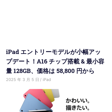
使
い
方
と
便
iPad エントリーモデルが小幅アッ
利
プデート！A16 チップ搭載 & 最小容
量 128GB、価格は 58,800 円から
な
2025 年 3 月 5 日
愛麗絲
iPad
機
能
紹