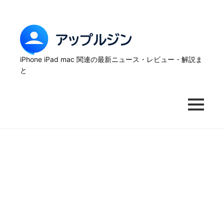
Skip
to
content
ア
ッ
iPhone iPad mac 関連の最新ニュース・レビュー・解説ま
と
プ
ル
MENU
ジ
ン
–
iPhone
の