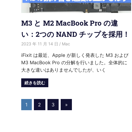
M3 と M2 MacBook Pro の違
い：2つの NAND チップを採用！
2023 年 11 月 14 日
愛麗絲
Mac
iFixit は最近、Apple が新しく発表した M3 および
M3 MacBook Pro の分解を行いました。全体的に
大きな違いはありませんでしたが、いく
続きを読む
投
Next
1
2
3
»
Posts
稿
の