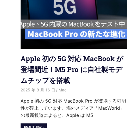
Apple 初の 5G 対応 MacBook が
登場間近！M5 Pro に自社製モデ
ムチップを搭載
2025 年 8 月 16 日
愛麗絲
Mac
Apple 初の 5G 対応 MacBook Pro が登場する可能
性が浮上しています。海外メディア「MacWorld」
の最新報道によると、Apple は M5
続きを読む