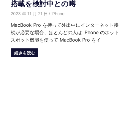
搭載を検討中との噂
2023 年 11 月 21 日
愛麗絲
iPhone
MacBook Pro を持って外出中にインターネット接
続が必要な場合、ほとんどの人は iPhone のホット
スポット機能を使って MacBook Pro をイ
続きを読む