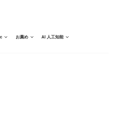
c
お薦め
AI 人工知能