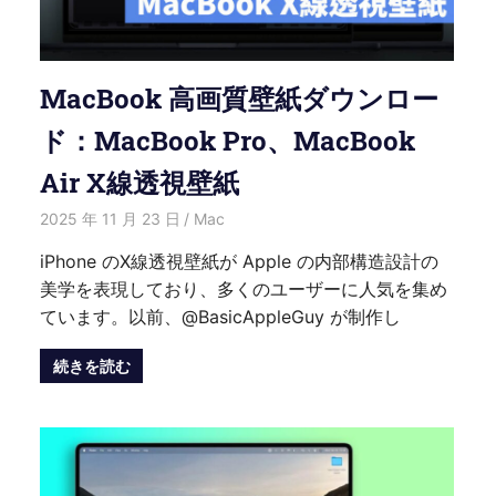
MacBook 高画質壁紙ダウンロー
ド：MacBook Pro、MacBook
Air X線透視壁紙
2025 年 11 月 23 日
愛麗絲
Mac
iPhone のX線透視壁紙が Apple の内部構造設計の
美学を表現しており、多くのユーザーに人気を集め
ています。以前、@BasicAppleGuy が制作し
続きを読む