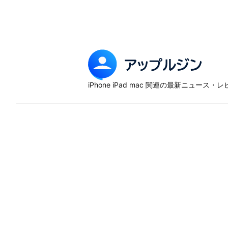
Skip
to
content
ア
ッ
iPhone iPad mac 関連の最新ニュース
プ
ル
ジ
ン
–
iP