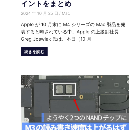
イントをまとめ
2024 年 10 月 25 日
愛麗絲
Mac
Apple が 10 月末に M4 シリーズの Mac 製品を発
表すると噂されている中、Apple の上級副社長
Greg Joswiak 氏は、本日（10 月
続きを読む