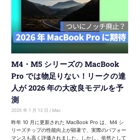
M4・M5 シリーズの MacBook
Pro では物足りない！リークの達
人が 2026 年の大改良モデルを予
測
2025 年 1 月 13 日
愛麗絲
Mac
昨年 10 月に更新された MacBook Pro は、M4 シ
リーズチップの性能向上が顕著で、実際のパフォー
マンスも高く評価されました。しかし、依然として