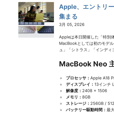
Apple、エントリー
ペ
集まる
ー
3月 05, 2026
ジ
Appleは本日開催した「特別
送
MacBookとしては初のモ
ュ」「シトラス」「インディゴ
り
MacBook Neo
プロセッサ：
Apple A1
ディスプレイ：
13インチ L
解像度：
2408 × 1506
メモリ：
8GB
ストレージ：
256GB / 51
バッテリー駆動時間：
最大