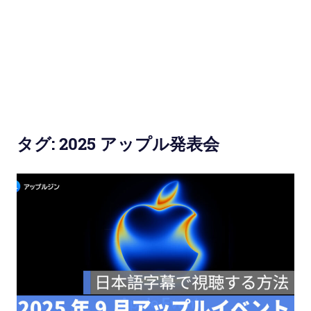
使
い
方
と
便
タグ:
2025 アップル発表会
利
な
機
能
紹