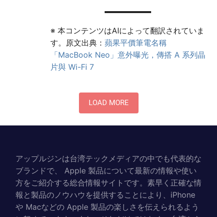
※ 本コンテンツはAIによって翻訳されていま
す。原文出典：
蘋果平價筆電名稱
「MacBook Neo」意外曝光，傳搭 A 系列晶
片與 Wi-Fi 7
LOAD MORE
アップルジンは台湾テックメディアの中でも代表的な
ブランドで、 Apple 製品について最新の情報や使い
方をご紹介する総合情報サイトです。素早く正確な情
報と製品のノウハウを提供することにより、iPhone
や Macなどの Apple 製品の楽しさを伝えられるよう