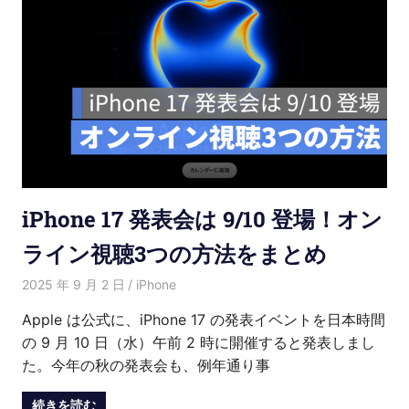
iPhone 17 発表会は 9/10 登場！オン
ライン視聴3つの方法をまとめ
2025 年 9 月 2 日
愛麗絲
iPhone
Apple は公式に、iPhone 17 の発表イベントを日本時間
の 9 月 10 日（水）午前 2 時に開催すると発表しまし
た。今年の秋の発表会も、例年通り事
続きを読む