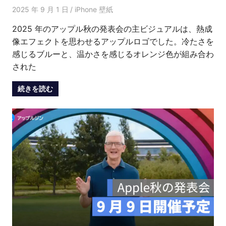
2025 年 9 月 1 日
愛麗絲
iPhone 壁紙
2025 年のアップル秋の発表会の主ビジュアルは、熱成
像エフェクトを思わせるアップルロゴでした。冷たさを
感じるブルーと、温かさを感じるオレンジ色が組み合わ
された
続きを読む