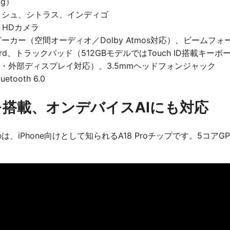
kg）
ッシュ、シトラス、インディゴ
me HDカメラ
ーカー（空間オーディオ／Dolby Atmos対応）、ビームフ
yboard、トラックパッド（512GBモデルではTouch ID搭載キ
（充電・外部ディスプレイ対応）、3.5mmヘッドフォンジャック
uetooth 6.0
プを搭載、オンデバイスAIにも対応
のは、iPhone向けとして知られるA18 Proチップです。5コアGP