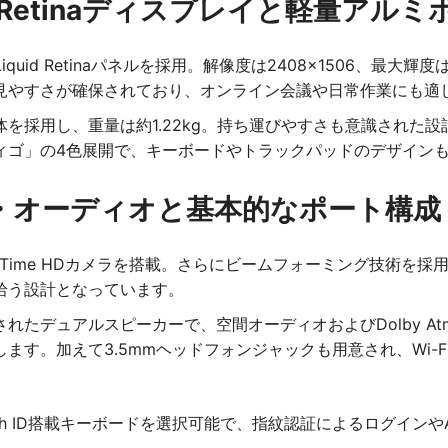
id Retinaディスプレイと軽量アル
quid Retinaパネルを採用。解像度は2408×1506、最
見やすさが確保されており、オンライン会議や日常作業にも適
を採用し、重量は約1.22kg。持ち運びやすさも意識された
ィゴ」の4色展開で、キーボードやトラックパッドのデザイン
・オーディオと基本的なポート構成
aceTime HDカメラを搭載。さらにビームフォーミング技術
拾う設計となっています。
れたデュアルスピーカーで、空間オーディオおよびDolby Atm
。加えて3.5mmヘッドフォンジャックも用意され、Wi-Fi 6E
uch ID搭載キーボードを選択可能で、指紋認証によるログインやA