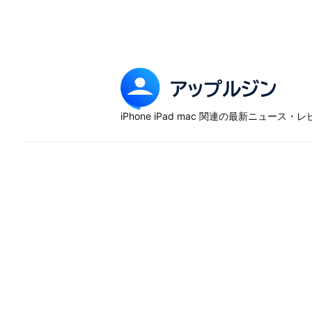
Skip
to
content
ア
ッ
iPhone iPad mac 関連の最新ニュース
プ
ル
ジ
ン
–
iP