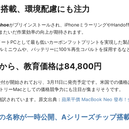
oeを搭載、環境配慮にも注力
ahoe
がプリインストールされ、iPhoneミラーリングやHando
eをまたいだ作業効率の向上が期待されます。
のノートPCとして最も低いカーボンフットプリントを実現した
アルミニウムや、バッテリーに100％再生コバルトを採用する
円から、教育価格は84,800円
予約受付が開始されており、3月11日に発売予定です。米国での価格
エントリーMacとしての価格競争力にも注目が集まりそうです。
て翻訳されています。原文出典：
蘋果平價 MacBook Neo 發布！
eo」の名称が一時公開、Aシリーズチップ搭