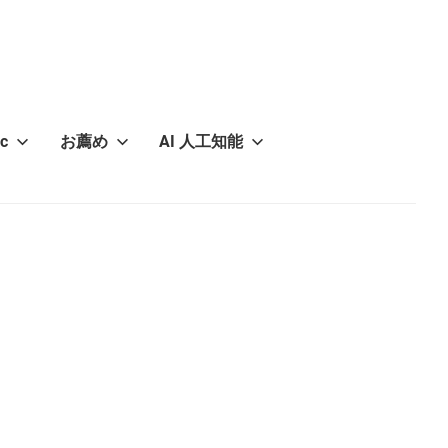
c
お薦め
AI 人工知能