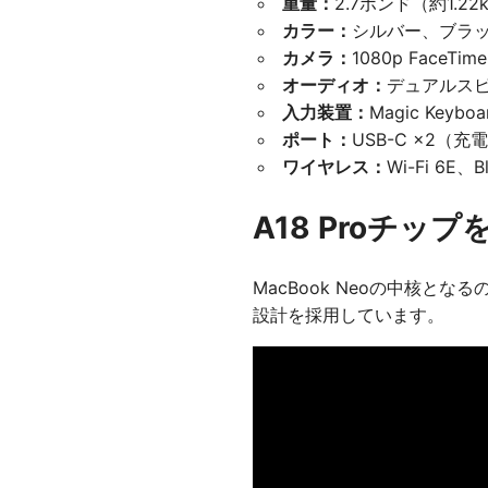
重量：
2.7ポンド（約1.22
カラー：
シルバー、ブラ
カメラ：
1080p FaceTi
オーディオ：
デュアルスピ
入力装置：
Magic Ke
ポート：
USB-C ×2
ワイヤレス：
Wi-Fi 6E、Bl
A18 Proチッ
MacBook Neoの中核となる
設計を採用しています。