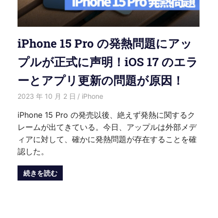
iPhone 15 Pro の発熱問題にアッ
プルが正式に声明！iOS 17 のエラ
ーとアプリ更新の問題が原因！
2023 年 10 月 2 日
愛麗絲
iPhone
iPhone 15 Pro の発売以後、絶えず発熱に関するク
レームが出てきている。今日、アップルは外部メデ
ィアに対して、確かに発熱問題が存在することを確
認した。
続きを読む