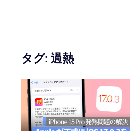
の
使
い
方
タグ:
過熱
と
便
利
な
機
能