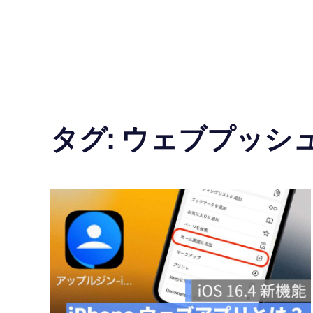
の
使
い
方
タグ:
ウェブプッシ
と
便
利
な
機
能