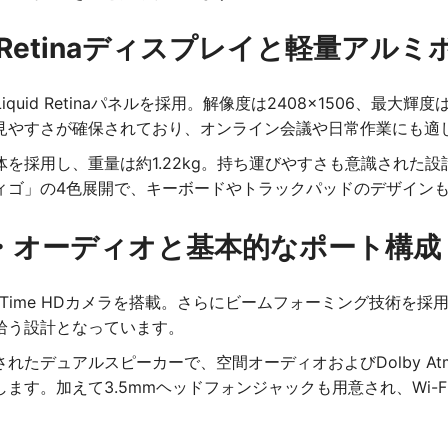
id Retinaディスプレイと軽量アル
quid Retinaパネルを採用。解像度は2408×1506、最
見やすさが確保されており、オンライン会議や日常作業にも適
を採用し、重量は約1.22kg。持ち運びやすさも意識された
ィゴ」の4色展開で、キーボードやトラックパッドのデザイン
・オーディオと基本的なポート構成
aceTime HDカメラを搭載。さらにビームフォーミング技術
拾う設計となっています。
れたデュアルスピーカーで、空間オーディオおよびDolby Atm
。加えて3.5mmヘッドフォンジャックも用意され、Wi-Fi 6E