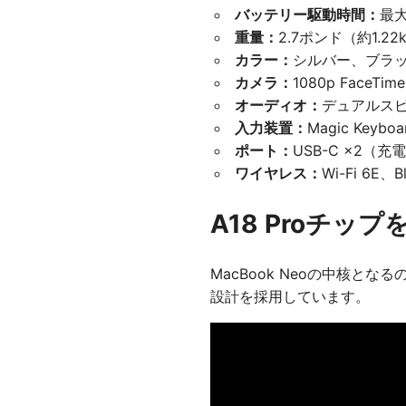
バッテリー駆動時間：
最大
重量：
2.7ポンド（約1.22
カラー：
シルバー、ブラ
カメラ：
1080p FaceTi
オーディオ：
デュアルスピ
入力装置：
Magic Ke
ポート：
USB-C ×2
ワイヤレス：
Wi-Fi 6E、Bl
A18 Proチッ
MacBook Neoの中核となる
設計を採用しています。