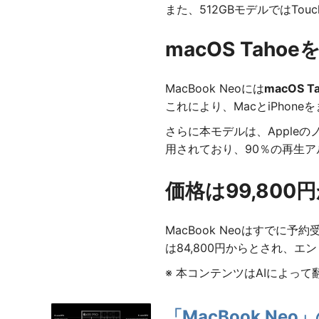
また、512GBモデルではTo
macOS Tah
MacBook Neoには
macOS T
これにより、MacとiPhon
さらに本モデルは、Apple
用されており、90％の再生
価格は99,800
MacBook Neoはすでに
は84,800円からとされ、
※ 本コンテンツはAIによっ
「MacBook N