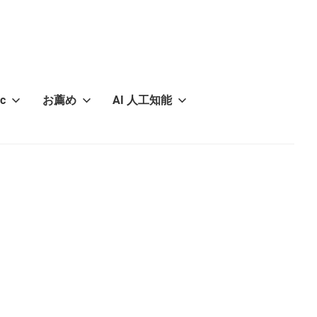
c
お薦め
AI 人工知能