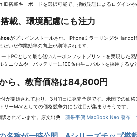
uch ID搭載キーボードを選択可能で、指紋認証によるログインやA
oeを搭載、環境配慮にも注力
ahoe
がプリインストールされ、iPhoneミラーリングやHando
eをまたいだ作業効率の向上が期待されます。
のノートPCとして最も低いカーボンフットプリントを実現した
アルミニウムや、バッテリーに100％再生コバルトを採用する
円から、教育価格は84,800円
予約受付が開始されており、3月11日に発売予定です。米国での価格
エントリーMacとしての価格競争力にも注目が集まりそうです。
て翻訳されています。原文出典：
蘋果平價 MacBook Neo 發布！
eo」の名称が一時公開、Aシリーズチップ搭