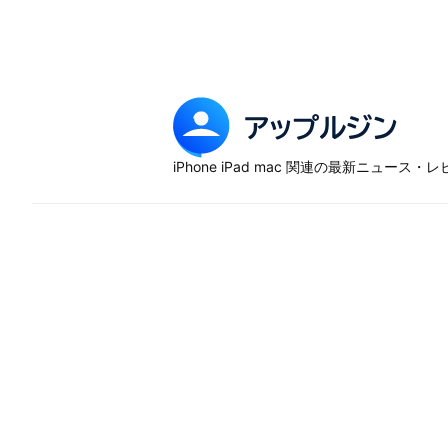
Skip
to
content
ア
ッ
iPhone iPad mac 関連の最新ニュース
プ
ル
ジ
ン
–
iP